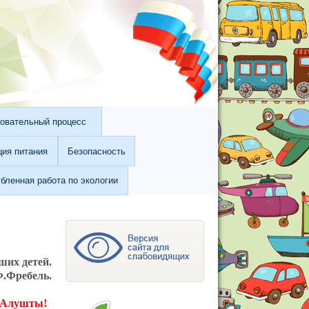
овательный процесс
ция питания
Безопасность
убленная работа по экологии
ших детей.
.Фребель.
а Алушты!