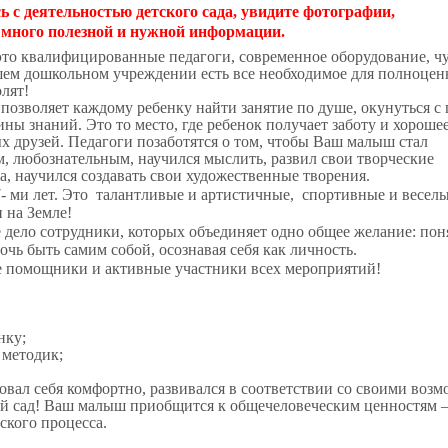
ь с деятельностью детского сада, увидите фотографии,
 много полезной и нужной информации.
то квалифицированные педагоги, современное оборудование, ч
шем дошкольном учреждении есть все необходимое для полноцен
лят!
 позволяет каждому ребенку найти занятие по душе, окунуться с 
ны знаний. Это то место, где ребенок получает заботу и хороше
ых друзей. Педагоги позаботятся о том, чтобы Ваш малыш стал
, любознательным, научился мыслить, развил свои творческие
, научился создавать свои художественные творения.
7- ми лет. Это талантливые и артистичные, спортивные и веселы
 на Земле!
 дело сотрудники, которых объединяет одно общее желание: пон
очь быть самим собой, осознавая себя как личность.
е помощники и активные участники всех мероприятий!
нку;
 методик;
вал себя комфортно, развивался в соответствии со своими возм
кий сад! Ваш малыш приобщится к общечеловеческим ценностям 
ского процесса.