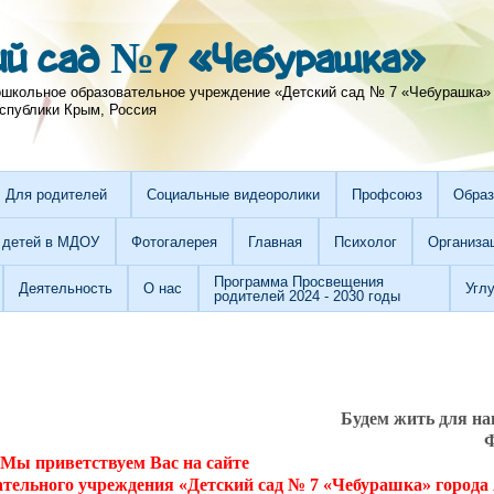
ий сад №7 «Чебурашка»
школьное образовательное учреждение «Детский сад № 7 «Чебурашка»
спублики Крым, Россия
Для родителей
Социальные видеоролики
Профсоюз
Образ
 детей в МДОУ
Фотогалерея
Главная
Психолог
Организа
Программа Просвещения
Деятельность
О нас
Угл
родителей 2024 - 2030 годы
Будем жить для на
Ф
Мы приветствуем Вас на сайте
тельного учреждения «Детский сад № 7 «Чебурашка» город