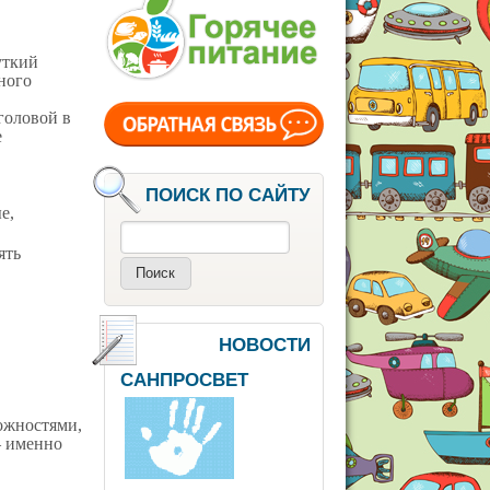
уткий
ного
головой в
е
ПОИСК ПО САЙТУ
е,
Поиск
ять
НОВОСТИ
САНПРОСВЕТ
ожностями,
– именно