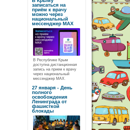
В Крыму
записаться на
приём к врачу
можно через
национальный
мессенджер МАХ
В Республике Крым
доступна дистанционная
запись на прием к врачу
через национальный
мессенджер МАХ.
27 января - День
полного
освобождения
Ленинграда от
фашисткой
блокады