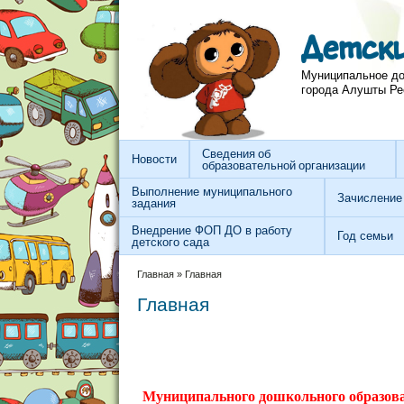
Перейти к основному содержанию
Skip to search
Детск
Муниципальное до
города Алушты Ре
Сведения об
Новости
образовательной организации
Выполнение муниципального
Зачисление
задания
Внедрение ФОП ДО в работу
Год семьи
детского сада
Вы здесь
Главная
»
Главная
Главная
Муниципального дошкольного образова