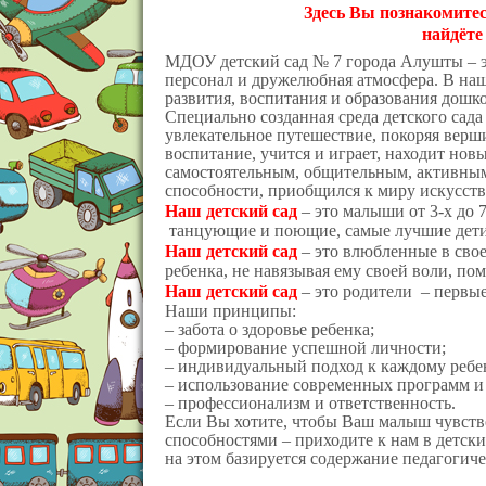
З
десь Вы познакомитес
найдёте
МДОУ детский сад № 7 города Алушты – э
персонал и дружелюбная атмосфера. В на
развития, воспитания и образования дошко
Специально созданная среда детского сада
увлекательное путешествие, покоряя верши
воспитание, учится и играет, находит нов
самостоятельным, общительным, активным
способности, приобщился к миру искусства
Наш детский сад
– это малыши от 3-х до 
танцующие и поющие, самые лучшие дети
Наш детский сад
– это влюбленные в свое
ребенка, не навязывая ему своей воли, пом
Наш детский сад
– это родители – первы
Наши принципы:
– забота о здоровье ребенка;
– формирование успешной личности;
– индивидуальный подход к каждому ребе
– использование современных программ и
– профессионализм и ответственность.
Если Вы хотите, чтобы Ваш малыш чувство
способностями – приходите к нам в детс
на этом базируется содержание педагогиче