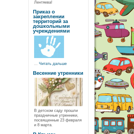
Лентяева!
Приказ о
закреплении
территорий за
дошкольными
учреждениями
...
Читать дальше
Весенние утренники
В детском саду прошли
праздничные утренники,
посвященные 23 февраля
и 8 марта.