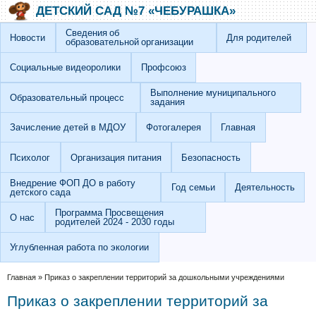
Перейти к основному содержанию
Skip to search
ДЕТСКИЙ САД №7 «ЧЕБУРАШКА»
Сведения об
Новости
Для родителей
образовательной организации
Социальные видеоролики
Профсоюз
Выполнение муниципального
Образовательный процесс
задания
Зачисление детей в МДОУ
Фотогалерея
Главная
Психолог
Организация питания
Безопасность
Внедрение ФОП ДО в работу
Год семьи
Деятельность
детского сада
Программа Просвещения
О нас
родителей 2024 - 2030 годы
Углубленная работа по экологии
Вы здесь
Главная
»
Приказ о закреплении территорий за дошкольными учреждениями
Приказ о закреплении территорий за