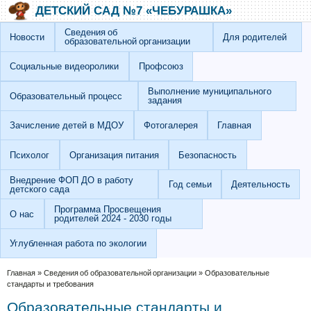
Перейти к основному содержанию
Skip to search
ДЕТСКИЙ САД №7 «ЧЕБУРАШКА»
Сведения об
Новости
Для родителей
образовательной организации
Социальные видеоролики
Профсоюз
Выполнение муниципального
Образовательный процесс
задания
Зачисление детей в МДОУ
Фотогалерея
Главная
Психолог
Организация питания
Безопасность
Внедрение ФОП ДО в работу
Год семьи
Деятельность
детского сада
Программа Просвещения
О нас
родителей 2024 - 2030 годы
Углубленная работа по экологии
Вы здесь
Главная
»
Сведения об образовательной организации
»
Образовательные
стандарты и требования
Образовательные стандарты и