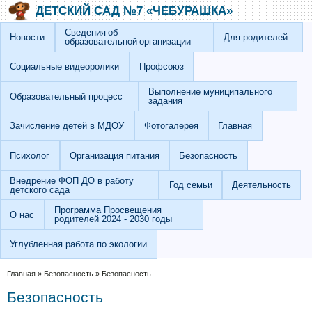
Перейти к основному содержанию
Skip to search
ДЕТСКИЙ САД №7 «ЧЕБУРАШКА»
Сведения об
Новости
Для родителей
образовательной организации
Социальные видеоролики
Профсоюз
Выполнение муниципального
Образовательный процесс
задания
Зачисление детей в МДОУ
Фотогалерея
Главная
Психолог
Организация питания
Безопасность
Внедрение ФОП ДО в работу
Год семьи
Деятельность
детского сада
Программа Просвещения
О нас
родителей 2024 - 2030 годы
Углубленная работа по экологии
Вы здесь
Главная
»
Безопасность
»
Безопасность
Безопасность