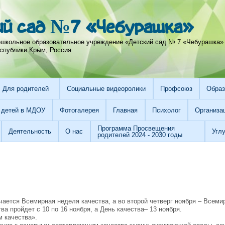
ий сад №7 «Чебурашка»
школьное образовательное учреждение «Детский сад № 7 «Чебурашка»
спублики Крым, Россия
Для родителей
Социальные видеоролики
Профсоюз
Образ
 детей в МДОУ
Фотогалерея
Главная
Психолог
Организа
Программа Просвещения
Деятельность
О нас
Угл
родителей 2024 - 2030 годы
чается Всемирная неделя качества, а во второй четверг ноября – Всеми
ва пройдет с 10 по 16 ноября, а День качества– 13 ноября.
м качества».