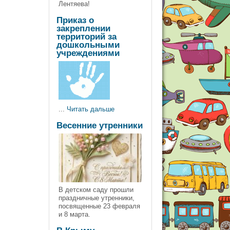
Лентяева!
Приказ о
закреплении
территорий за
дошкольными
учреждениями
...
Читать дальше
Весенние утренники
В детском саду прошли
праздничные утренники,
посвященные 23 февраля
и 8 марта.