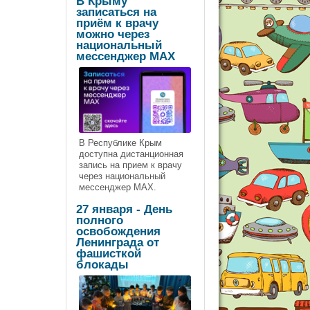
В Крыму
записаться на
приём к врачу
можно через
национальный
мессенджер МАХ
В Республике Крым
доступна дистанционная
запись на прием к врачу
через национальный
мессенджер МАХ.
27 января - День
полного
освобождения
Ленинграда от
фашисткой
блокады