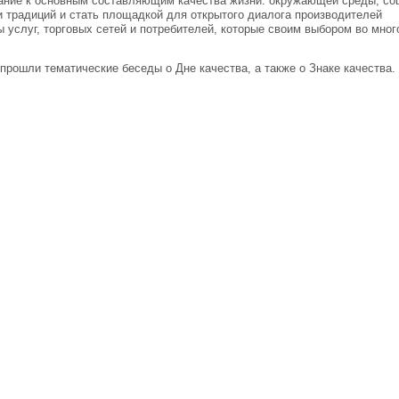
мание к основным составляющим качества жизни: окружающей среды, со
 традиций и стать площадкой для открытого диалога производителей
 услуг, торговых сетей и потребителей, которые своим выбором во мног
прошли тематические беседы о Дне качества, а также о Знаке качества.