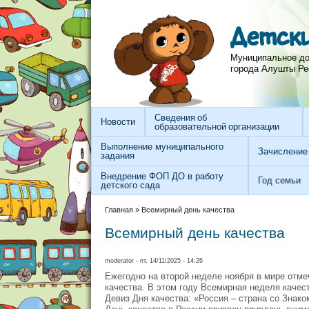
Перейти к основному содержанию
Skip to search
Детск
Муниципальное до
города Алушты Ре
Сведения об
Новости
образовательной организации
Выполнение муниципального
Зачисление
задания
Внедрение ФОП ДО в работу
Год семьи
детского сада
Вы здесь
Главная
»
Всемирный день качества
Всемирный день качества
moderator
- пт, 14/11/2025 - 14:26
Ежегодно на второй неделе ноября в мире отме
качества. В этом году Всемирная неделя качест
Девиз Дня качества: «Россия – страна со Знако